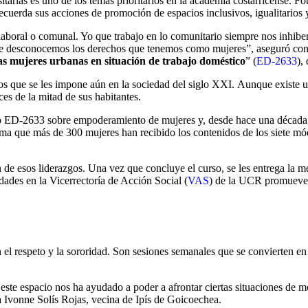
sitarias es uno de los temas prioritarios en la academia costarricense. F
ecuerda sus acciones de promoción de espacios inclusivos, igualitarios 
laboral o comunal. Yo que trabajo en lo comunitario siempre nos inhiben
 porque desconocemos los derechos que tenemos como mujeres”, aseguró 
s mujeres urbanas en situación de trabajo doméstico
” (
ED-2633
),
s que se les impone aún en la sociedad del siglo XXI. Aunque existe un
es de la mitad de sus habitantes.
cto ED-2633 sobre empoderamiento de mujeres y, desde hace una décad
irma que más de 300 mujeres han recibido los contenidos de los siete mó
de esos liderazgos. Una vez que concluye el curso, se les entrega la met
dades en la Vicerrectoría de Acción Social (
VAS
) de la UCR promueven 
 el respeto y la sororidad. Son sesiones semanales que se convierten e
este espacio nos ha ayudado a poder a afrontar ciertas situaciones de 
a Ivonne Solís Rojas, vecina de Ipís de Goicoechea.