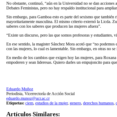
No obstante, continuó, “aún en la Universidad no se dan acciones afi
Debates Feministas, pero no hay respaldo institucional para amplia
Sin embargo, para Gamboa esto es parte del sexismo que también rig
mayoritariamente masculina. El mismo criterio externó la Licda. Zuir
saberes con los saberes que producen las mujeres afuera”.
“Existe un discurso, pero las que somos profesoras y estudiantes, v
En ese sentido, la magister Sánchez Mora acotó que “no podemos es
con las mujeres, lo cual es lamentable. Sin embargo, en otras no s
En medio de los cambios que exigen hoy las mujeres, para Roxana M
empoderen y sean lideresas. Quiero darles un empujoncito para qu
Eduardo Muñoz
Periodista, Vicerrectoría de Acción Social
eduardo.munoz@ucr.ac.cr
Etiquetas:
ciem
,
estudios de la mujer
,
genero
,
derechos humanos
,
Artículos
Similares: