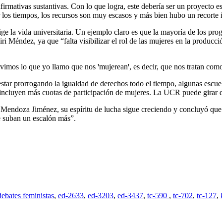
rmativas sustantivas. Con lo que logra, este debería ser un proyecto est
r los tiempos, los recursos son muy escasos y más bien hubo un recorte
e la vida universitaria. Un ejemplo claro es que la mayoría de los prog
i Méndez, ya que “falta visibilizar el rol de las mujeres en la producc
ivimos lo que yo llamo que nos ꞌmujereanꞌ, es decir, que nos tratan com
tar prorrogando la igualdad de derechos todo el tiempo, algunas escue
e incluyen más cuotas de participación de mujeres. La UCR puede girar 
endoza Jiménez, su espíritu de lucha sigue creciendo y concluyó que a
e suban un escalón más”.
debates feministas
,
ed-2633
,
ed-3203
,
ed-3437
,
tc-590
,
tc-702
,
tc-127
,