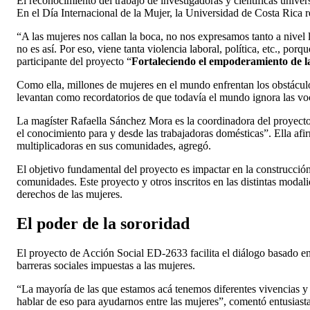
El reconocimiento del trabajo de investigadoras y científicas univer
En el Día Internacional de la Mujer, la Universidad de Costa Rica r
“A las mujeres nos callan la boca, no nos expresamos tanto a nivel 
no es así. Por eso, viene tanta violencia laboral, política, etc.,
participante del proyecto “
Fortaleciendo el empoderamiento de la
Como ella, millones de mujeres en el mundo enfrentan los obstáculo
levantan como recordatorios de que todavía el mundo ignora las voc
La magíster Rafaella Sánchez Mora es la coordinadora del proye
el conocimiento para y desde las trabajadoras domésticas”. Ella af
multiplicadoras en sus comunidades, agregó.
El objetivo fundamental del proyecto es impactar en la construcción 
comunidades. Este proyecto y otros inscritos en las distintas modali
derechos de las mujeres.
El poder de la sororidad
El proyecto de Acción Social ED-2633 facilita el diálogo basado en
barreras sociales impuestas a las mujeres.
“La mayoría de las que estamos acá tenemos diferentes vivencias y 
hablar de eso para ayudarnos entre las mujeres”, comentó entusiast