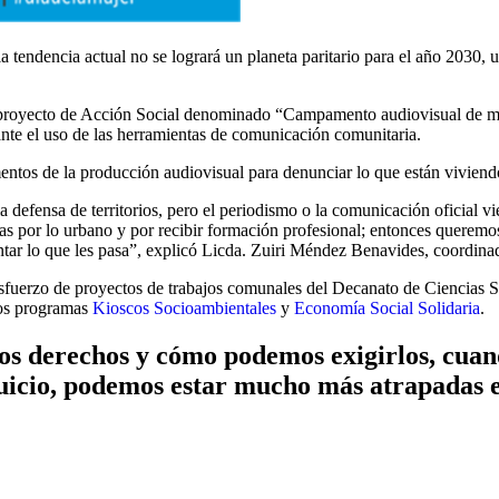
endencia actual no se logrará un planeta paritario para el año 2030, u
 proyecto de Acción Social denominado “Campamento audiovisual de muje
ante el uso de las herramientas de comunicación comunitaria.
entos de la producción audiovisual para denunciar lo que están viviendo
 defensa de territorios, pero el periodismo o la comunicación oficial vie
s por lo urbano y por recibir formación profesional; entonces queremos
contar lo que les pasa”, explicó Licda. Zuiri Méndez Benavides, coordi
l esfuerzo de proyectos de trabajos comunales del Decanato de Ciencias S
los programas
Kioscos Socioambientales
y
Economía Social Solidaria
.
 derechos y cómo podemos exigirlos, cuando
uicio, podemos estar mucho más atrapadas 