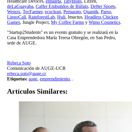
Healthcare Devices,
enpaleta
,
TinyBugs
, Lifzen,
deLaGuayaba
,
Caffer Embutidos de Búfalo
,
Defter Sports
,
Wenox
,
TecFarmer
,
ecoclean
,
Preparato
,
Quantik
,
Parso
,
LingoCall
,
RainforestLab
,
Huli
, Imactus,
Headless Chicken
Games
, Jungle Project,
My Coffee Farms
y
Wimo Cosmetics
.
"Startup2Students" es un evento gratuito y se realizará en la
Casa Emprendedora María Teresa Obregón, en San Pedro,
sede de AUGE.
Rebeca Soto
Comunicación de AUGE-UCR
rebeca.soto@auge.cr
Etiquetas:
auge
,
emprendimiento
,
.
Artículos
Similares: