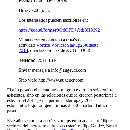
Fecha:
17 de mayo, 2018.
Hora:
7:00 p. m.
Los interesados pueden inscribirse en:
https://goo.gl/forms/r9QtIOPDWsds3HKN2
Mantenerse en contacto a través de la
actividad
Vórtice Vórtice: Startup2Students
2018
, o en las oficinas de AUGE-UCR.
Teléfono
: 2511-1334
Enviar mensaje a info@augeucr.com
Sitio web: http://www.augeucr.com
El año pasado el evento tuvo un gran éxito, no solo en los
asistentes, sino en las relaciones que se crearon posteriores a
este. En el 2017 participaron 21 startups y 200
estudiantes lograron generar más de 60 oportunidades de
pasantía.
Este año se contará con 23 startups enfocadas en múltiples
sectores del mercado; entre esas estarán: Flip, Galilee, Smart