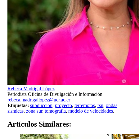
Rebeca Madrigal López
Periodista Oficina de Divulgación e Información
rebeca.madrigallopez@ucr.ac.cr
Etiquetas:
subduccion
,
proyecto
,
terremotos
,
rsn
,
ondas
sismicas
,
zona sur
,
tomografia
,
modelo de velocidades
.
Artículos
Similares: