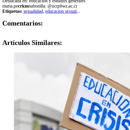
Destacada en: educación y estudios generales
maria.pe
crkm
nabonilla
@ucr
pbwz
.ac.cr
Etiquetas:
sexualidad
,
educacion sexual
,
.
0
Comentarios:
Artículos
Similares: