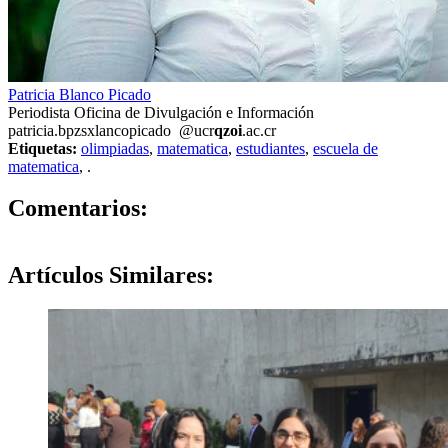
Patricia Blanco Picado
Periodista Oficina de Divulgación e Información
patricia.b
pzsx
lancopicado
@ucr
qzoi
.ac.cr
Etiquetas:
olimpiadas
,
matematica
,
estudiantes
,
escuela de
matematica
,
.
0
Comentarios:
Artículos
Similares: