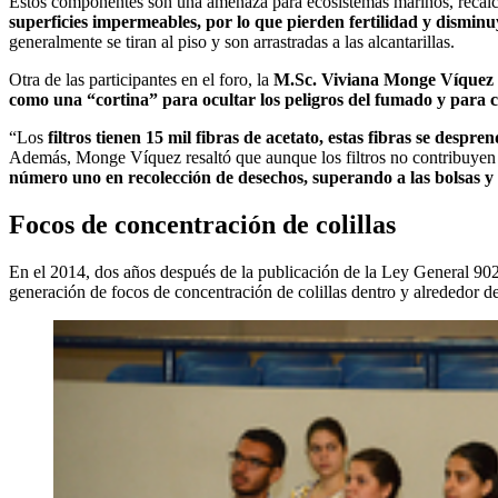
Estos componentes son una amenaza para ecosistemas marinos, recal
superficies impermeables, por lo que pierden fertilidad y disminuye
generalmente se tiran al piso y son arrastradas a las alcantarillas.
Otra de las participantes en el foro, la
M.Sc. Viviana Monge Víquez
como una “cortina” para ocultar los peligros del fumado y para c
“Los
filtros tienen 15 mil fibras de acetato, estas fibras se desp
Además, Monge Víquez resaltó que aunque los filtros no contribuyen a
número uno en recolección de desechos, superando a las bolsas y b
Focos de concentración de colillas
En el 2014, dos años después de la publicación de la Ley General 902
generación de focos de concentración de colillas dentro y alrededor 