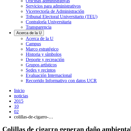
Oficinas administrativas
Servicios para administrativos
Vicerrectoría de Administración
Tribunal Electoral Universitario (TEU)
Contraloría Universitaria
Transparencia
Acerca de la U
Acerca de la U
Campus
Marco estratégico
Historia y símbolos
Deporte y recreación
Grupos artísticos
Sedes y recintos
Evaluación Internacional
Recorrido Informativo con datos UCR
Inicio
noticias
2015
10
02
colillas-de-cigarro-…
Colillas de cigarro generan daño ambiental