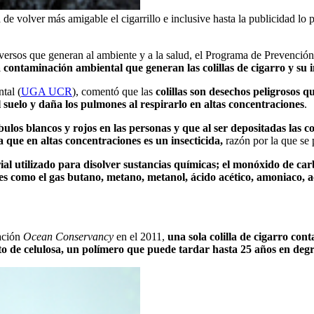
de volver más amigable el cigarrillo e inclusive hasta la publicidad lo
 adversos que generan al ambiente y a la salud, el Programa de Prevenci
a contaminación ambiental que generan las colillas de cigarro y su 
tal (
UGA UCR
), comentó que las
colillas son desechos peligrosos
del suelo y daña los pulmones al respirarlo en altas concentraciones
.
ulos blancos y rojos en las personas y que al ser depositadas las co
a que en altas concentraciones es un insecticida,
razón por la que se 
rial utilizado para disolver sustancias químicas; el monóxido de ca
s como el gas butano, metano, metanol, ácido acético, amoniaco, aci
ación
Ocean Conservancy
en el 2011,
una sola colilla de cigarro con
tato de celulosa, un polímero que puede tardar hasta 25 años en deg