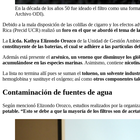
En la década de los años 50 fue ideado el filtro como una forma 
Archivo ODI).
Debido a la mala disposición de las colillas de cigarro y los efectos
Rica (Precid UCR) realizó un
foro en el que se abordó el tema de l
La
Licda. Kathya Elizondo Orozco
de la Unidad de Gestión Ambien
constituyente de las baterías, el cual se adhiere a las partículas 
Además está presente el
arsénico, un veneno que disminuye los glób
acumulándose en las especies marinas
. Asimismo, contiene
nicotin
La lista no termina allí pues se suman el
tolueno, un solvente indust
hemoglobina y sustituye el oxígeno; así como
otros componentes tale
Contaminación de fuentes de agua
Según mencionó Elizondo Orozco, estudios realizados por la organiz
potable. “Esto se debe a que la mayoría de los filtros son de ace