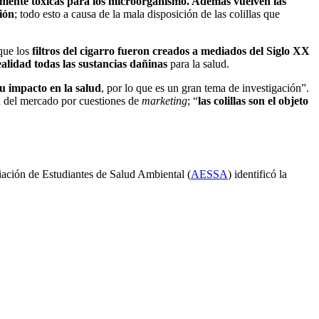
mente toxicas para los microorganismo. Además vuelven las
ción
; todo esto a causa de la mala disposición de las colillas que
que los
filtros del cigarro fueron creados a mediados del Siglo XX
alidad todas las sustancias dañinas
para la salud.
su impacto en la salud
, por lo que es un gran tema de investigación”.
n del mercado por cuestiones de
marketing
; “
las colillas son el objeto
iación de Estudiantes de Salud Ambiental (
AESSA
) identificó la