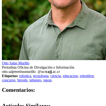
Otto Salas Murillo
Periodista Oficina de Divulgación e Información
otto.sal
pmmb
asmurillo
@ucr
cajj
.ac.cr
Etiquetas:
robotica
,
tecnologia
,
ciencia
,
educacion
,
robotifest
,
concurso
,
hiroshi
,
ishiguro
,
japon
.
0
Comentarios:
Artículos
Similares: