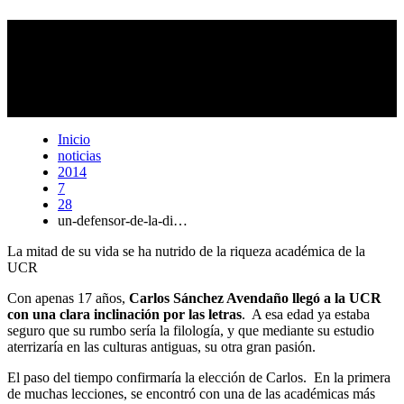
La mitad de la vida del Dr. Carlos Sánchez Avendaño ha
transcurrido en las aulas de la UCR. Cómo estudiante se nutrió de
los saberes de grandes maestros de la filología, la lingüística y la
literatura. Hoy, se autodefine como un hijo de la educación superior
pública, en la que afirma siempre ha encontrado apoyo para su
desarrollo personal y académico. (foto Eduardo Muñoz)
Inicio
noticias
2014
7
28
un-defensor-de-la-di…
La mitad de su vida se ha nutrido de la riqueza académica de la
UCR
Con apenas 17 años,
Carlos Sánchez Avendaño llegó a la UCR
con una clara inclinación por las letras
. A esa edad ya estaba
seguro que su rumbo sería la filología, y que mediante su estudio
aterrizaría en las culturas antiguas, su otra gran pasión.
El paso del tiempo confirmaría la elección de Carlos. En la primera
de muchas lecciones, se encontró con una de las académicas más