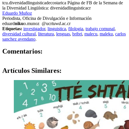
tcu.diversidadlinguisticadecostarica Página de FB de la Semana de
la Diversidad Lingüística: diversidadlinguisticacr
Eduardo Muñoz
Periodista, Oficina de Divulgación e Información
eduard
niku
o.munoz
@ucr
tuwd
.ac.cr
Etiquetas:
investigador
,
linguistica
,
filologia
,
trabajo comunal
,
diversidad cultural
,
literatura
,
lenguas
,
bribri
,
malecu
,
maleku
,
carlos
sanchez avendano
.
0
Comentarios:
Artículos
Similares: