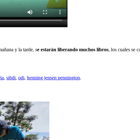
añana y la tarde, s
e estarán liberando muchos libros
, los cuales se 
ia
,
sibdi
,
odi
,
henning jensen pennington
.