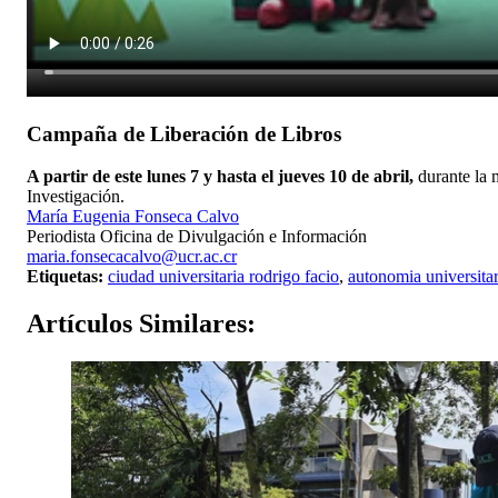
Campaña de Liberación de Libros
A partir de este lunes 7 y hasta el jueves 10 de abril,
durante la m
Investigación.
María Eugenia Fonseca Calvo
Periodista Oficina de Divulgación e Información
maria.fonsecacalvo@ucr.ac.cr
Etiquetas:
ciudad universitaria rodrigo facio
,
autonomia universitar
Artículos
Similares: