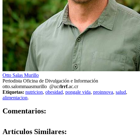
Otto Salas Murillo
Periodista Oficina de Divulgación e Información
otto.sal
omma
asmurillo
@ucr
lrrf
.ac.cr
Etiquetas:
nutricion
,
obesidad
,
pongale vida
,
proinnova
,
salud
,
alimentacion
.
0
Comentarios:
Artículos
Similares: