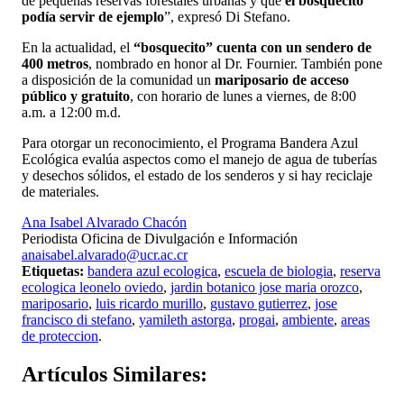
de pequeñas reservas forestales urbanas y que
el bosquecito
podía servir de ejemplo
”, expresó Di Stefano.
En la actualidad, el
“bosquecito” cuenta con un sendero de
400 metros
, nombrado en honor al Dr. Fournier. También pone
a disposición de la comunidad un
mariposario de acceso
público y gratuito
, con horario de lunes a viernes, de 8:00
a.m. a 12:00 m.d.
Para otorgar un reconocimiento, el Programa Bandera Azul
Ecológica evalúa aspectos como el manejo de agua de tuberías
y desechos sólidos, el estado de los senderos y si hay reciclaje
de materiales.
Ana Isabel Alvarado Chacón
Periodista Oficina de Divulgación e Información
anaisabel.alvarado@ucr.ac.cr
Etiquetas:
bandera azul ecologica
,
escuela de biologia
,
reserva
ecologica leonelo oviedo
,
jardin botanico jose maria orozco
,
mariposario
,
luis ricardo murillo
,
gustavo gutierrez
,
jose
francisco di stefano
,
yamileth astorga
,
progai
,
ambiente
,
areas
de proteccion
.
Artículos
Similares: