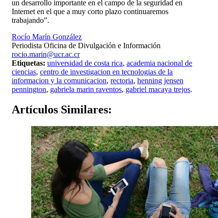
un desarrollo importante en el campo de la seguridad en
Internet en el que a muy corto plazo continuaremos
trabajando”.
Rocío Marín González
Periodista Oficina de Divulgación e Información
rocio.marin@ucr.ac.cr
Etiquetas:
universidad de costa rica
,
academia nacional de
ciencias
,
centro de investigacion en tecnologias de la
informacion y la comunicacion
,
rectoria
,
henning jensen
pennington
,
gabriela marin raventos
,
gabriel macaya trejos
.
Artículos
Similares: