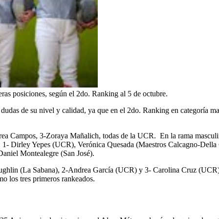
ras posiciones, según el 2do. Ranking al 5 de octubre.
a dudas de su nivel y calidad, ya que en el 2do. Ranking en categoría m
drea Campos, 3-Zoraya Mañalich, todas de la UCR. En la rama masculina
an: 1- Dirley Yepes (UCR), Verónica Quesada (Maestros Calcagno-De
aniel Montealegre (San José).
ughlin (La Sabana), 2-Andrea García (UCR) y 3- Carolina Cruz (UCR) 
 los tres primeros rankeados.