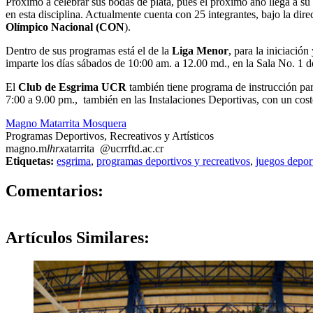
Próximo a celebrar sus bodas de plata, pues el próximo año llega a su
en esta disciplina. Actualmente cuenta con 25 integrantes, bajo la dire
Olímpico Nacional (CON
).
Dentro de sus programas está el de la
Liga Menor
, para la iniciació
imparte los días sábados de 10:00 am. a 12.00 md., en la Sala No. 1 
El
Club de Esgrima UCR
también tiene programa de instrucción para 
7:00 a 9.00 pm., también en las Instalaciones Deportivas, con un cos
Magno Matarrita Mosquera
Programas Deportivos, Recreativos y Artísticos
magno.m
lhrx
atarrita
@ucr
rftd
.ac.cr
Etiquetas:
esgrima
,
programas deportivos y recreativos
,
juegos depor
0
Comentarios:
Artículos
Similares: