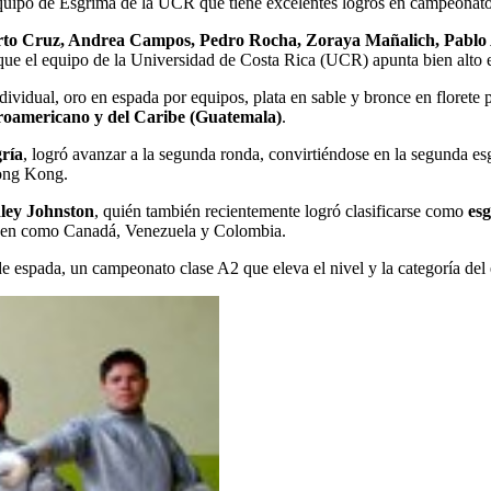
 Equipo de Esgrima de la UCR que tiene excelentes logros en campeonatos
erto Cruz, Andrea Campos, Pedro Rocha, Zoraya Mañalich, Pablo 
que el equipo de la Universidad de Costa Rica (UCR) apunta bien alto en 
ividual, oro en espada por equipos, plata en sable y bronce en florete 
oamericano y del Caribe (Guatemala)
.
ría
, logró avanzar a la segunda ronda, convirtiéndose en la segunda esg
Hong Kong.
ley Johnston
, quién también recientemente logró clasificarse como
esg
siguen como Canadá, Venezuela y Colombia.
 espada, un campeonato clase A2 que eleva el nivel y la categoría del e