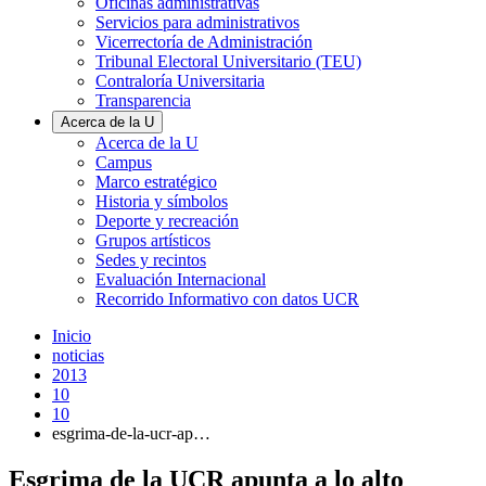
Oficinas administrativas
Servicios para administrativos
Vicerrectoría de Administración
Tribunal Electoral Universitario (TEU)
Contraloría Universitaria
Transparencia
Acerca de la U
Acerca de la U
Campus
Marco estratégico
Historia y símbolos
Deporte y recreación
Grupos artísticos
Sedes y recintos
Evaluación Internacional
Recorrido Informativo con datos UCR
Inicio
noticias
2013
10
10
esgrima-de-la-ucr-ap…
Esgrima de la UCR apunta a lo alto