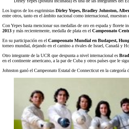
Dirley Yepes (postura inclinada) es una de las integrantes del
Los logros de los esgrimistas
Dirley Yepes, Bradley Johnston, Alb
entre otros, tanto en el ámbito nacional como internacional, muestran 
Con Yepes basta mencionar sus medallas de oro en espada y florete ind
2013
y más recientemente, medalla de plata en el
Campeonato Centr
En su participación en el
Campeonato Mundial en Budapest, Hung
torneo mundial, dejando en el camino a rivales de Israel, Canadá y 
Otro integrante de la UCR que despunta a nivel internacional es
Brad
en el continente americano, a la par de Cuba y otros países que le 
Johnston ganó el Campeonato Estatal de Connecticut en la categoría de