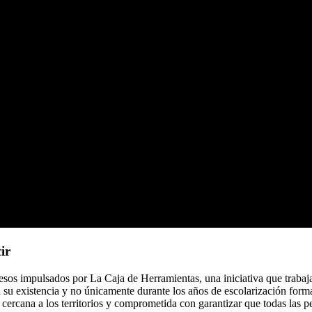
ir
esos impulsados por La Caja de Herramientas, una iniciativa que trabaja
u existencia y no únicamente durante los años de escolarización formal
 cercana a los territorios y comprometida con garantizar que todas las 