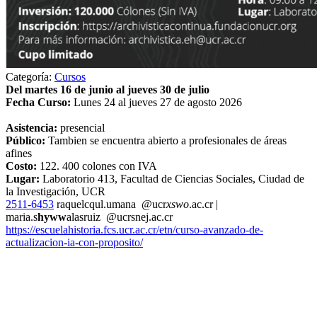
Categoría:
Cursos
Del martes 16 de junio al jueves 30 de julio
Fecha Curso:
Lunes 24 al jueves 27 de agosto 2026
Asistencia:
presencial
Público:
Tambien se encuentra abierto a profesionales de áreas
afines
Costo:
122. 400 colones con IVA
Lugar:
Laboratorio 413, Facultad de Ciencias Sociales, Ciudad de
la Investigación, UCR
2511-6453
raquel
cqul
.umana
@ucr
xswo
.ac.cr
|
maria.s
hyww
alasruiz
@ucr
snej
.ac.cr
https://escuelahistoria.fcs.ucr.ac.cr/etn/curso-avanzado-de-
actualizacion-ia-con-proposito/