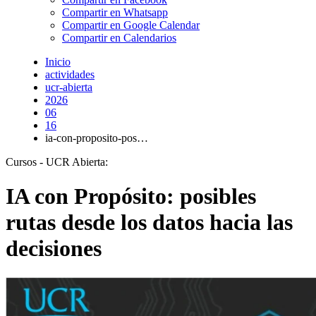
Compartir en Whatsapp
Compartir en Google Calendar
Compartir en Calendarios
Inicio
actividades
ucr-abierta
2026
06
16
ia-con-proposito-pos…
Cursos - UCR Abierta:
IA con Propósito: posibles
rutas desde los datos hacia las
decisiones