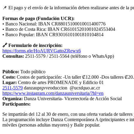
📌 El pago y el envío de la información deben realizarse antes de la 
Formas de pago (Fundación UCR):
• Banco Nacional: IBAN CR88015100010011400776
• Banco de Costa Rica: IBAN CR61015201001024553404
• Banco Popular: IBAN CR93016101001810104814
🔗 Formulario de inscripción:
https://forms.gle/HoAURVGattoZRewx6
Consultas:
2511-5579 / 2511-5564 (teléfono o WhatsApp)
Público:
Todo público
Costo:
Costos de participación: -Un taller ₡12.000 -Dos talleres ₡20
Lugar:
Centro de artes PROMENADE y Edificio 01
2511-5579
danzaupr
gvve
oduccion
@ucr
dquo
.ac.cr
https://www.instagram.com/danzauniversitaria/?hl=en
Organiza:
Danza Universitaria- Vicerrectoría de Acción Social
Participantes:
Se impartirán del 12 al 30 de enero, con una oferta variada de talleres 
La programación incluye Danza Contemporánea A (principiantes e in
móviles (personas adultas mayores) y Baile popular.