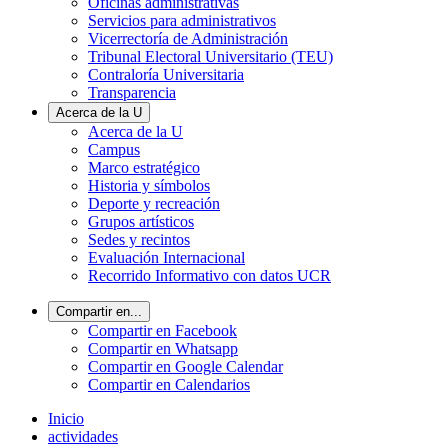
Oficinas administrativas
Servicios para administrativos
Vicerrectoría de Administración
Tribunal Electoral Universitario (TEU)
Contraloría Universitaria
Transparencia
Acerca de la U
Acerca de la U
Campus
Marco estratégico
Historia y símbolos
Deporte y recreación
Grupos artísticos
Sedes y recintos
Evaluación Internacional
Recorrido Informativo con datos UCR
Compartir en...
Compartir en Facebook
Compartir en Whatsapp
Compartir en Google Calendar
Compartir en Calendarios
Inicio
actividades