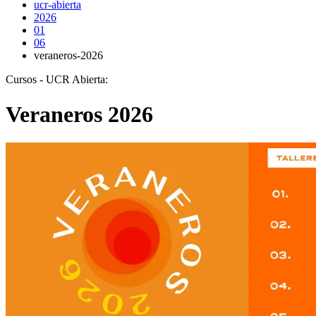
ucr-abierta
2026
01
06
veraneros-2026
Cursos - UCR Abierta:
Veraneros 2026