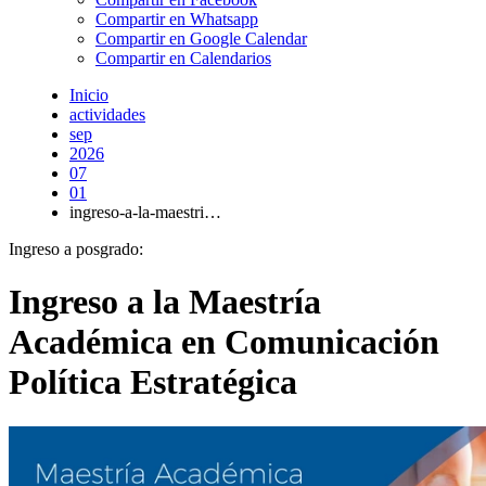
Compartir en Whatsapp
Compartir en Google Calendar
Compartir en Calendarios
Inicio
actividades
sep
2026
07
01
ingreso-a-la-maestri…
Ingreso a posgrado:
Ingreso a la Maestría
Académica en Comunicación
Política Estratégica