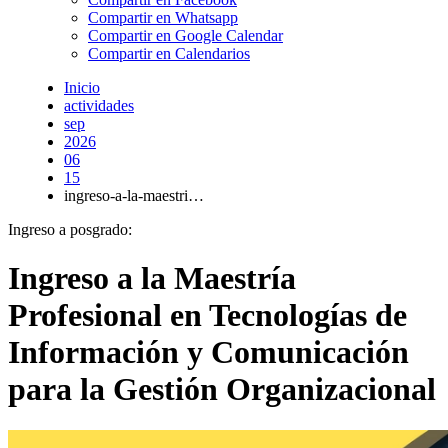
Compartir en Whatsapp
Compartir en Google Calendar
Compartir en Calendarios
Inicio
actividades
sep
2026
06
15
ingreso-a-la-maestri…
Ingreso a posgrado:
Ingreso a la Maestría
Profesional en Tecnologías de
Información y Comunicación
para la Gestión Organizacional