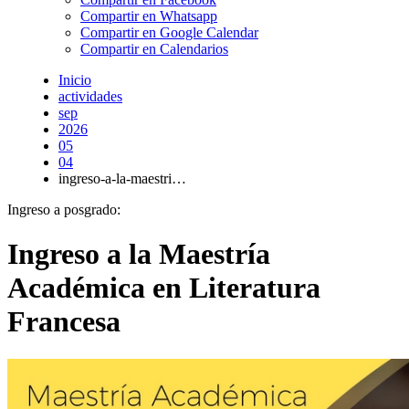
Compartir en Whatsapp
Compartir en Google Calendar
Compartir en Calendarios
Inicio
actividades
sep
2026
05
04
ingreso-a-la-maestri…
Ingreso a posgrado:
Ingreso a la Maestría
Académica en Literatura
Francesa