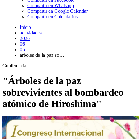
Compartir en Whatsapp
Compartir en Google Calendar
Compartir en Calendarios
Inicio
actividades
2026
06
05
arboles-de-la-paz-so…
Conferencia:
"Árboles de la paz
sobrevivientes al bombardeo
atómico de Hiroshima"