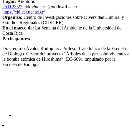
Lugar:
Auditorio
2511-9022
cid
ayhd
icer
@ucr
hsad
.ac.cr
https://cidicer.ucr.ac.cr/
Organiza:
Centro de Investigaciones sobre Diversidad Cultural y
Estudios Regionales (CIDICER)
En el marco de:
La Semana del Ambiente de la Universidad de
Costa Rica
Participantes:
Dr. Gerardo Ávalos Rodríguez. Profesor Catedrático de la Escuela
de Biología. Gestor del proyecto “Árboles de la paz sobrevivientes a
la bomba atómica de Hiroshima” (EC-669), impulsado por la
Escuela de Biología.