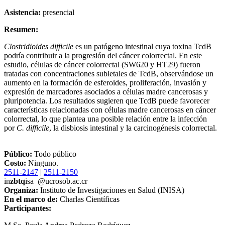
Asistencia:
presencial
Resumen:
Clostridioides difficile
es un patógeno intestinal cuya toxina TcdB
podría contribuir a la progresión del cáncer colorrectal. En este
estudio, células de cáncer colorrectal (SW620 y HT29) fueron
tratadas con concentraciones subletales de TcdB, observándose un
aumento en la formación de esferoides, proliferación, invasión y
expresión de marcadores asociados a células madre cancerosas y
pluripotencia. Los resultados sugieren que TcdB puede favorecer
características relacionadas con células madre cancerosas en cáncer
colorrectal, lo que plantea una posible relación entre la infección
por
C. difficile
, la disbiosis intestinal y la carcinogénesis colorrectal.
Público:
Todo público
Costo:
Ninguno.
2511-2147
|
2511-2150
in
zbtq
isa
@ucr
osob
.ac.cr
Organiza:
Instituto de Investigaciones en Salud (INISA)
En el marco de:
Charlas Científicas
Participantes: