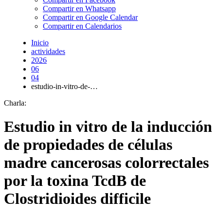
Compartir en Whatsapp
Compartir en Google Calendar
Compartir en Calendarios
Inicio
actividades
2026
06
04
estudio-in-vitro-de-…
Charla:
Estudio in vitro de la inducción
de propiedades de células
madre cancerosas colorrectales
por la toxina TcdB de
Clostridioides difficile