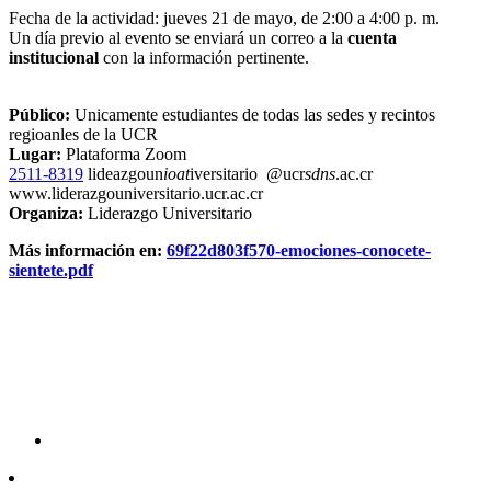
Fecha de la actividad: jueves 21 de mayo, de 2:00 a 4:00 p. m.
Un día previo al evento se enviará un correo a la
cuenta
institucional
con la información pertinente.
Público:
Unicamente estudiantes de todas las sedes y recintos
regioanles de la UCR
Lugar:
Plataforma Zoom
2511-8319
lideazgoun
ioat
iversitario
@ucr
sdns
.ac.cr
www.liderazgouniversitario.ucr.ac.cr
Organiza:
Liderazgo Universitario
Más información en:
69f22d803f570-emociones-conocete-
sientete.pdf