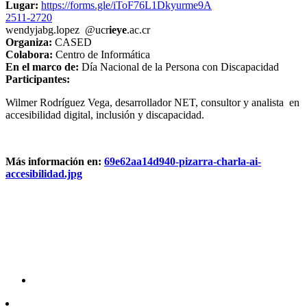
Lugar:
https://forms.gle/iToF76L1Dkyurme9A
2511-2720
wendy
jabg
.lopez
@ucr
ieye
.ac.cr
Organiza:
CASED
Colabora:
Centro de Informática
En el marco de:
Día Nacional de la Persona con Discapacidad
Participantes:
Wilmer Rodríguez Vega, desarrollador NET, consultor y analista en
accesibilidad digital, inclusión y discapacidad.
Más información en:
69e62aa14d940-pizarra-charla-ai-
accesibilidad.jpg