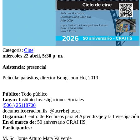
Categoría:
Cine
miércoles 22 abril, 5:30 p. m.
Asistencia:
presencial
Película: parásitos, director Bong Joon Ho, 2019
Público:
Todo público
Lugar:
Instituto Investigaciones Sociales
(506-) 25118700
document
cocr
acion.iis
@ucr
rbej
.ac.cr
Organiza:
Centro de Recursos para el Aprendizaje y la Investigació
En el marco de:
50 aniversario CRAI IIS
Participantes:
M. Sc. Jorge Arturo Mata Valverde