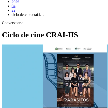
2026
04
22
ciclo-de-cine-crai-i…
Conversatorio:
Ciclo de cine CRAI-IIS