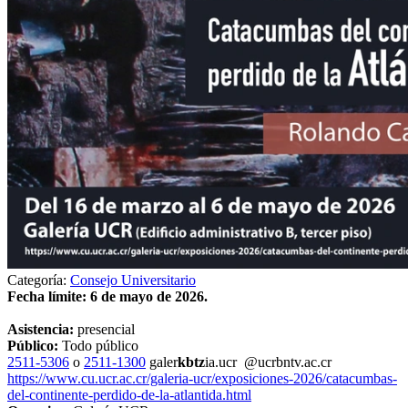
Categoría:
Consejo Universitario
Fecha límite: 6 de mayo de 2026.
Asistencia:
presencial
Público:
Todo público
2511-5306
o
2511-1300
galer
kbtz
ia.ucr
@ucr
bntv
.ac.cr
https://www.cu.ucr.ac.cr/galeria-ucr/exposiciones-2026/catacumbas-
del-continente-perdido-de-la-atlantida.html