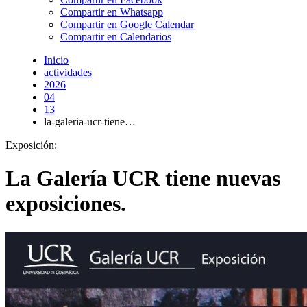
Compartir en Whatsapp
Compartir en Google Calendar
Compartir en Calendarios
Inicio
actividades
2026
04
13
la-galeria-ucr-tiene…
Exposición:
La Galería UCR tiene nuevas
exposiciones.