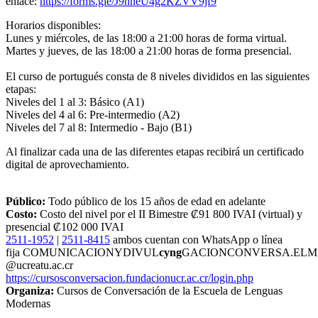
enlace:
https://forms.gle/J9nneU4g2KZVV9jf9
Horarios disponibles:
Lunes y miércoles, de las 18:00 a 21:00 horas de forma virtual.
Martes y jueves, de las 18:00 a 21:00 horas de forma presencial.
El curso de portugués consta de 8 niveles divididos en las siguientes
etapas:
Niveles del 1 al 3: Básico (A1)
Niveles del 4 al 6: Pre-intermedio (A2)
Niveles del 7 al 8: Intermedio - Bajo (B1)
Al finalizar cada una de las diferentes etapas recibirá un certificado
digital de aprovechamiento.
Público:
Todo público de los 15 años de edad en adelante
Costo:
Costo del nivel por el II Bimestre ₡91 800 IVAI (virtual) y
presencial ₡102 000 IVAI
2511-1952
|
2511-8415
ambos cuentan con WhatsApp o línea
fija
COMUNICACIONYDIVUL
cyng
GACIONCONVERSA.ELM
@ucr
eatu
.ac.cr
https://cursosconversacion.fundacionucr.ac.cr/login.php
Organiza:
Cursos de Conversación de la Escuela de Lenguas
Modernas