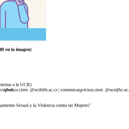
R en la imagen)
xternas a la UCR)
ct
qbok
os.ciem
@ucr
hfrh
.ac.cr
|
comunica
zgvt
cion.ciem
@ucr
djhe
.ac
amiento Sexual y la Violencia contra las Mujeres"