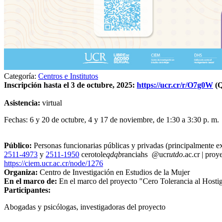
Categoría:
Centros e Institutos
Inscripción hasta el 3 de octubre, 2025:
https://ucr.cr/r/O7g0W
(Q
Asistencia:
virtual
Fechas: 6 y 20 de octubre, 4 y 17 de noviembre, de 1:30 a 3:30 p. m.
Público:
Personas funcionarias públicas y privadas (principalmente e
2511-4973
y
2511-1950
cerotole
qdqb
ranciahs
@ucr
utdo
.ac.cr
|
proye
https://ciem.ucr.ac.cr/node/1276
Organiza:
Centro de Investigación en Estudios de la Mujer
En el marco de:
En el marco del proyecto "Cero Tolerancia al Hostig
Participantes:
Abogadas y psicólogas, investigadoras del proyecto